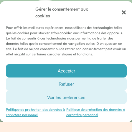
Gérer le consentement aux
cookies
Nos atouts
Pour offrir les meilleures expériences, nous utilisons des technologies telles
que les cookies pour stocker et/ou accéder aux informations des appareils.
Le fait de consentir à ces technologies nous permettra de traiter des
données telles que le comportement de navigation ou les ID uniques sur ce
Un accueil de qualité pour épanouir
site. Le fait de ne pas consentir ou de retirer son consentement peut avoir un
chaque petit trésor
effet négatif sur certaines caractéristiques et fonctions.
Accepter
Refuser
La Bienveillance
envers les
enfants, leur famille et le personnel
Voir les préférences
Le bien-être de chacun au sein de nos
Politique de protection des données à
Politique de protection des données à
structures est notre leitmotiv.
caractère personnel
caractère personnel